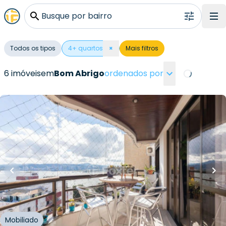
Busque por bairro
Todos os tipos
4
+ quartos
×
Mais filtros
6 imóveis
em
Bom Abrigo
ordenados por
Loading...
R$
2.400.000,00
R$
2.399.000,00
170
m²
•
4
quartos
•
1
banheiro
•
2
vagas
Apartamento • Empreendimento Fernando
Ferreira De Mello, 172 - Florianópolis/SC
Rua Fernando Ferreira de Mello
,
Bom Abrigo
,
Florianópolis
Mobiliado