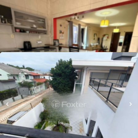
Casa
Rua Eduardo Nader
,
Bom Abrigo
,
Florianópolis
Whatsapp
Cód.
998450
R$
1.500.000,00
260
m²
•
4
quartos
•
2
banheiros
•
2
vagas
Casa
Rua Voluntário Fernando Caldeira
,
Bom Abrigo
,
Florianópolis
Whatsapp
Cód.
1003605