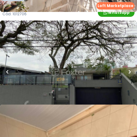
Loft Marketplace
Whatsapp
Cód.
1012706
R$
2.500.000,00
330
m²
•
4
quartos
•
3
banheiros
•
2
vagas
Casa
Rua José Lins do Rêgo
,
Bom Abrigo
,
Florianópolis
Whatsapp
Cód.
824440
R$
5.800.000,00
Loft Marketplace
900
m²
•
5
quartos
•
2
banheiros
•
4
vagas