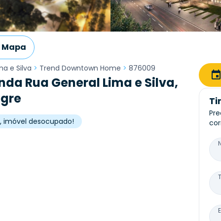
Mapa
ma e Silva
>
Trend Downtown Home
>
876009
da Rua General Lima e Silva,
egre
Ti
Pre
da, imóvel desocupado!
cor