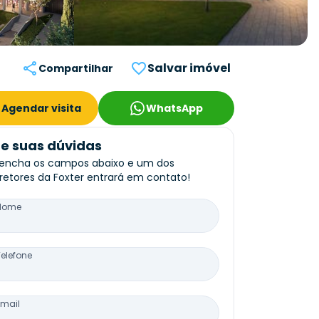
Salvar imóvel
Compartilhar
Agendar visita
WhatsApp
re suas dúvidas
encha os campos abaixo e um dos
retores da Foxter entrará em contato!
Nome
Telefone
Email