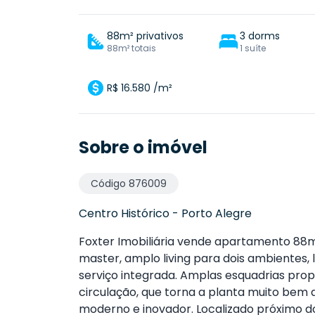
88m² privativos
3 dorms
88m² totais
1 suíte
R$ 16.580 /m²
Sobre o imóvel
Código
876009
Centro Histórico
-
Porto Alegre
Foxter Imobiliária vende apartamento 88m²
master, amplo living para dois ambientes,
serviço integrada. Amplas esquadrias pro
circulação, que torna a planta muito be
moderno e inovador. Localizado próximo do 