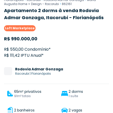
Augusta Home + Design - Itacorubi
>
862161
Apartamento 2 dorms à venda Rodovia
Admar Gonzaga, Itacorubi - Florianópolis
Loft Marketplace
R$
990.000,00
R$ 550,00 Condomínio*
R$ 111,42 IPTU Anual*
Rodovia
Admar Gonzaga
Itacorubi
|
Florianópolis
65m² privativos
2 dorms
91m² totais
1 suíte
2 banheiros
2 vagas