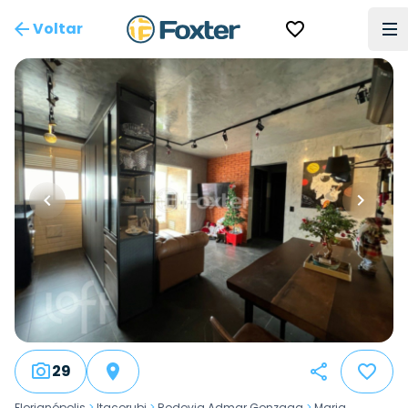
Voltar
29
Florianópolis
>
Itacorubi
>
Rodovia Admar Gonzaga
>
Maria