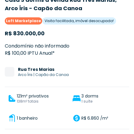
Arco Íris - Capão da Canoa
Loft Marketplace
Visita facilitada, imóvel desocupado!
R$
830.000,00
Condomínio não informado
R$ 100,00 IPTU Anual*
Rua
Tres Marias
Arco Íris
|
Capão da Canoa
121m² privativos
3 dorms
138m² totais
1 suíte
1 banheiro
R$ 6.860 /m²