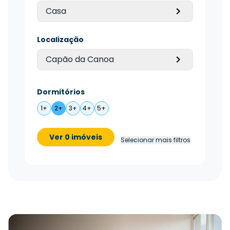
Casa
Localização
Capão da Canoa
Dormitórios
1+
2+
3+
4+
5+
Ver 0 imóveis
Selecionar mais filtros