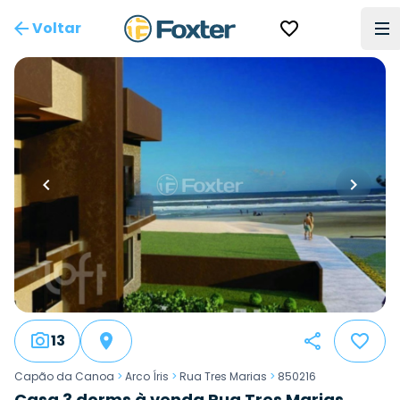
Voltar
13
Capão da Canoa
>
Arco Íris
>
Rua Tres Marias
>
850216
Casa 3 dorms à venda Rua Tres Marias,