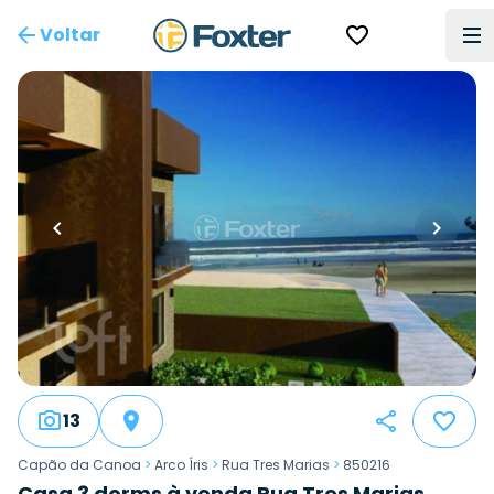
Voltar
13
Capão da Canoa
>
Arco Íris
>
Rua Tres Marias
>
850216
Casa 3 dorms à venda Rua Tres Marias,