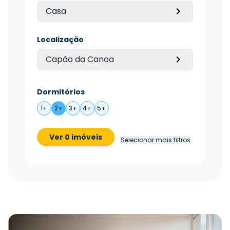
Casa
Localização
Capão da Canoa
Dormitórios
1+
2+
3+
4+
5+
Ver 0 imóveis
Selecionar mais filtros