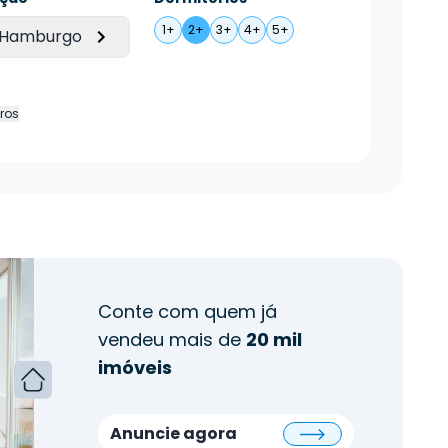
1+
2+
3+
4+
5+
 Hamburgo
tros
Conte com quem já
vendeu mais de
20 mil
imóveis
Anuncie agora