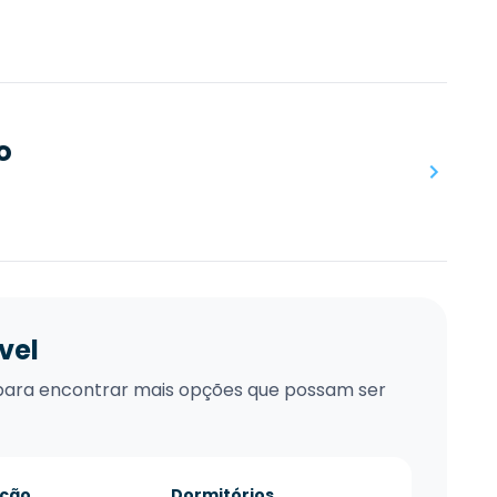
o
vel
xo para encontrar mais opções que possam ser
ação
Dormitórios