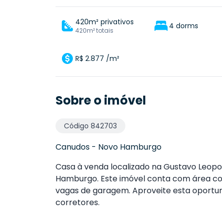
420m² privativos
4 dorms
420m² totais
R$ 2.877 /m²
Sobre o imóvel
Código
842703
Canudos
-
Novo Hamburgo
Casa à venda localizado na Gustavo Leopo
Hamburgo. Este imóvel conta com área con
vagas de garagem. Aproveite esta oportu
corretores.