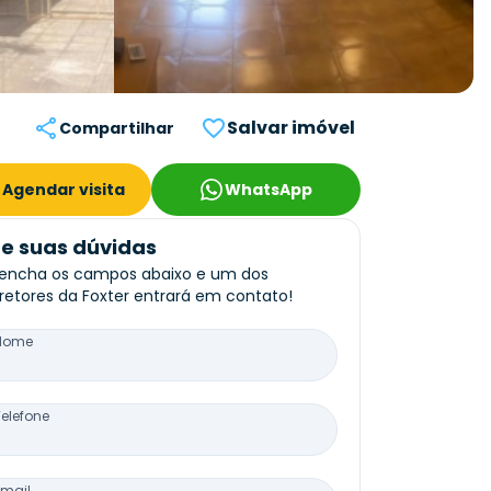
Salvar imóvel
Compartilhar
Agendar visita
WhatsApp
re suas dúvidas
encha os campos abaixo e um dos
retores da Foxter entrará em contato!
Nome
Telefone
Email