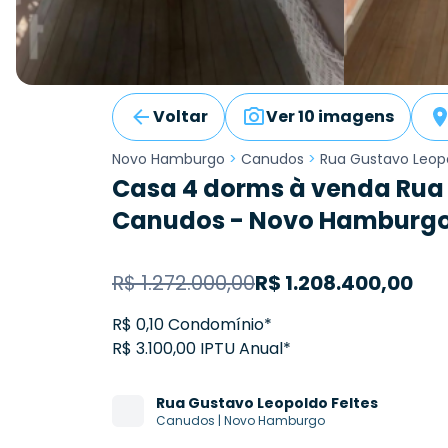
Voltar
Ver 10 imagens
Novo Hamburgo
>
Canudos
>
Rua Gustavo Leopo
Casa 4 dorms à venda Rua 
Canudos - Novo Hamburg
R$
1.272.000,00
R$
1.208.400,00
R$ 0,10 Condomínio*
R$ 3.100,00 IPTU Anual*
Rua
Gustavo Leopoldo Feltes
Canudos
|
Novo Hamburgo