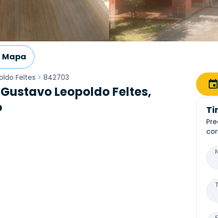
Mapa
ldo Feltes
>
842703
Gustavo Leopoldo Feltes,
o
Ti
Pre
cor