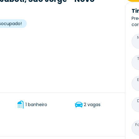
Ti
Pre
desocupado!
cor
1 banheiro
2 vagas
F