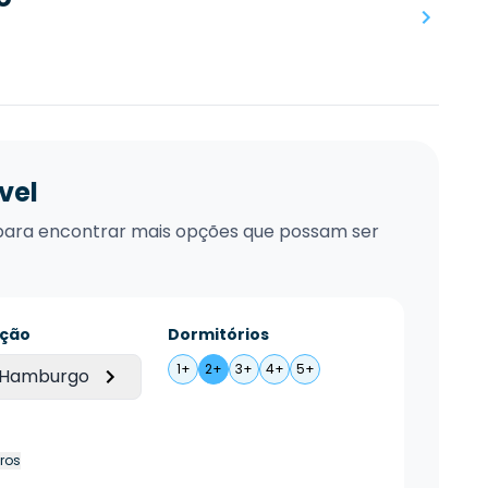
vel
xo para encontrar mais opções que possam ser
ação
Dormitórios
1+
2+
3+
4+
5+
 Hamburgo
tros