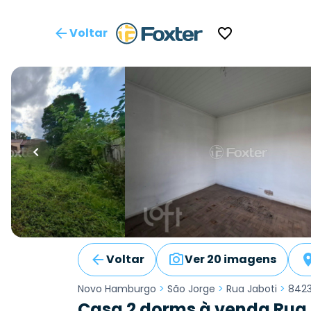
Voltar
Voltar
Ver 20 imagens
Novo Hamburgo
>
São Jorge
>
Rua Jaboti
>
8423
Casa 2 dorms à venda Rua 