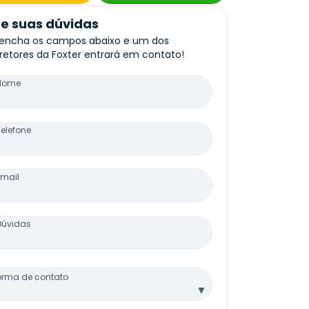
re suas dúvidas
encha os campos abaixo e um dos
retores da Foxter entrará em contato!
Nome
Telefone
Email
Dúvidas
orma de contato
▼