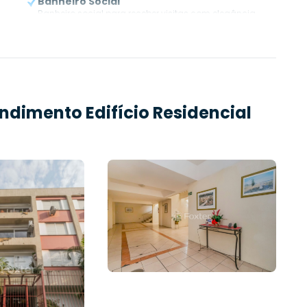
Banheiro Social
Banheiro social para receber visitas com elegância.
endimento
Edifício Residencial