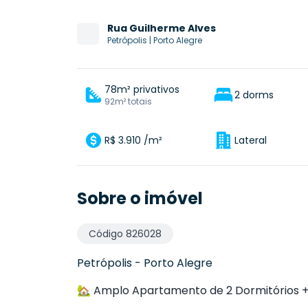
Rua
Guilherme Alves
Petrópolis
|
Porto Alegre
78m² privativos
2 dorms
92m² totais
R$ 3.910 /m²
Lateral
Sobre o imóvel
Código
826028
Petrópolis
-
Porto Alegre
🏡 Amplo Apartamento de 2 Dormitórios + 