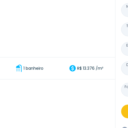
1 banheiro
R$ 13.376 /m²
F