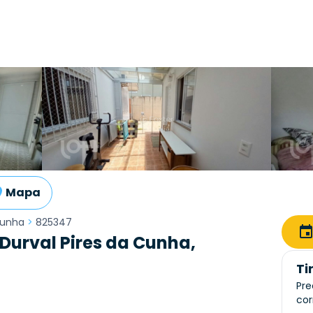
Mapa
Cunha
>
825347
Durval Pires da Cunha,
Ti
Pre
cor