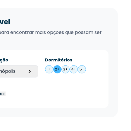
vel
xo para encontrar mais opções que possam ser
ação
Dormitórios
1+
2+
3+
4+
5+
nópolis
tros