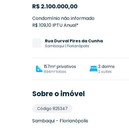
R$
2.100.000,00
Condomínio não informado
R$ 109,10 IPTU Anual*
Rua
Durval Pires da Cunha
Sambaqui
|
Florianópolis
157m² privativos
3 dorms
494m² totais
2 suítes
Sobre o imóvel
Código
825347
Sambaqui
-
Florianópolis