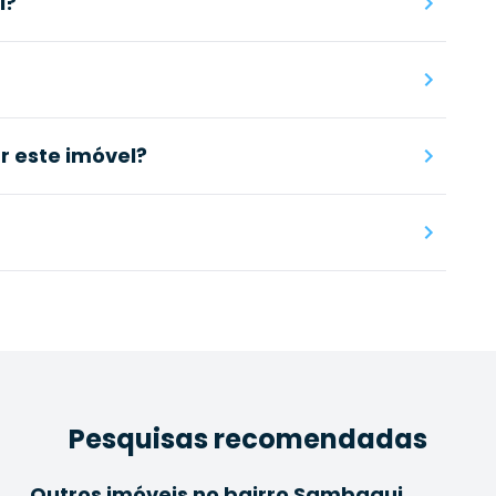
l?
 este imóvel?
Pesquisas recomendadas
Outros imóveis no bairro Sambaqui