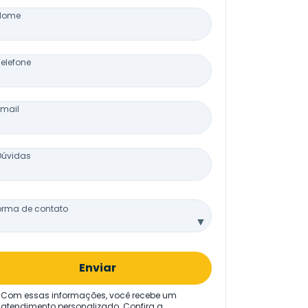
Nome
Telefone
Email
Dúvidas
orma de contato
▼
Enviar
Com essas informações, você recebe um
atendimento personalizado. Confira a