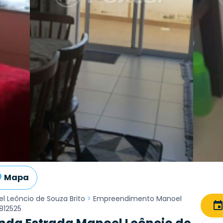
Mapa
l Leôncio de Souza Brito
>
Empreendimento Manoel
812525