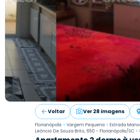
Voltar
Ver 28 imagens
Florianópolis
>
Vargem Pequena
>
Estrada Manoe
Leôncio De Souza Brito, 650 - Florianópolis/SC
>