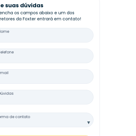
re suas dúvidas
encha os campos abaixo e um dos
retores da Foxter entrará em contato!
Nome
Telefone
Email
Dúvidas
orma de contato
▼