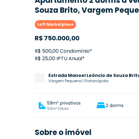
Apartamento 2 dorms à ve
Souza Brito, Vargem Pequen
Loft Marketplace
R$
750.000,00
R$ 500,00 Condomínio*
R$ 25,00 IPTU Anual*
Estrada
Manoel Leôncio de Souza Brit
Vargem Pequena
|
Florianópolis
59m² privativos
2 dorms
59m² totais
Sobre o imóvel