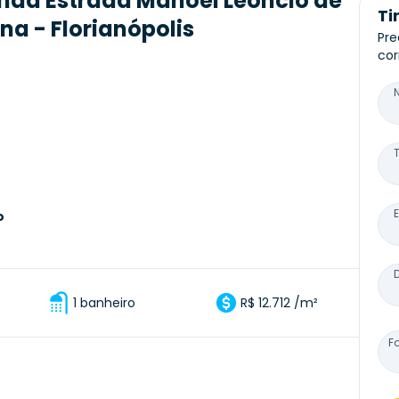
nda Estrada Manoel Leôncio de
Ti
a - Florianópolis
Pre
cor
o
1 banheiro
R$ 12.712 /m²
F