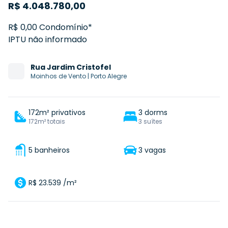
R$
4.048.780,00
R$ 0,00 Condomínio*
IPTU não informado
Rua
Jardim Cristofel
Moinhos de Vento
|
Porto Alegre
172m² privativos
3 dorms
172m² totais
3 suítes
5 banheiros
3 vagas
R$ 23.539 /m²