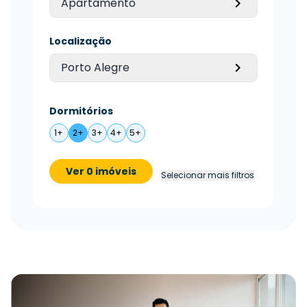
Apartamento
Localização
Porto Alegre
Dormitórios
1+
2+
3+
4+
5+
Ver 0 imóveis
Selecionar mais filtros