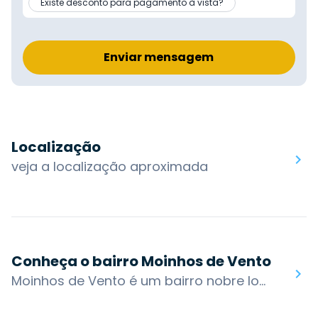
Existe desconto para pagamento à vista?
Enviar mensagem
Localização
veja a localização aproximada
Conheça o bairro Moinhos de Vento
Moinhos de Vento é um bairro nobre localizado na zona norte de Porto Alegre. Sendo um bairro de alto padrão, o Moinhos foi bastante modificado nos últimos anos. Possui diversos edifícios residenciais e também teve grande expansão de seu comércio com o passar do tempo.O Moinhos de Vento abriga ainda a Avenida Goethe e a Rua Fernando Gomes, conhecida como "Calçada da Fama". Ambas são locais para curtir a noite, contando com a sua grande quantidade de bares e restaurantes. Outra rua bastante frequentada do bairro é a Padre Chagas, com diversos bares, restaurantes e lojas de marcas de luxo. Além dos citados, outro local que se destaca pelo comércio é a Rua Vinte e Quatro de Outubro.O bairro possui acesso por algumas das principais vias da cidade: Av. Goethe, Rua Mostardeiro, Rua 24 de Outubro e Rua Félix da Cunha. Os bairros nos arredores são: Floresta, Auxiliadora, Mont Serrat, Bela Vista, Rio Branco, Bom Fim e Independência.Você encontra no bairro Moinhos de Vento: Parque Moinhos de Vento (Parcão), Morro Ricaldone, Parque Tenístico José Mountary, Praça Doutor Maurício Cardoso, Associação Leopoldina Juvenil, Sede Moinhos de Vento do Grêmio Náutico União, Moinhos Shopping, Hospital Moinhos de Vento.