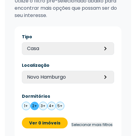
Utilize o filtro pré-selecionado abaixo para
encontrar mais opções que possam ser do
seu interesse.
Tipo
Casa
Localização
Novo Hamburgo
Dormitórios
1+
2+
3+
4+
5+
Ver 0 imóveis
Selecionar mais filtros