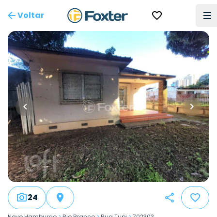
Voltar
24
Novo Hamburgo
>
Rio Branco
>
Rua Tupi
>
702303