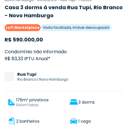
Casa 3 dorms à venda Rua Tupi, Rio Branco
- Novo Hamburgo
Loft Marketplace
Visita facilitada, imóvel desocupado!
R$
590.000,00
Condomínio não informado
R$ 83,33 IPTU Anual*
Rua
Tupi
Rio Branco
|
Novo Hamburgo
176m² privativos
3 dorms
540m² totais
2 banheiros
1 vaga