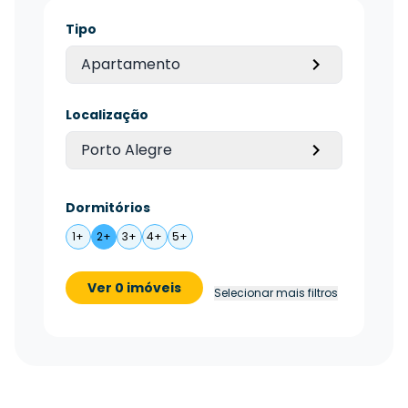
Tipo
Apartamento
Localização
Porto Alegre
Dormitórios
1+
2+
3+
4+
5+
Ver 0 imóveis
Selecionar mais filtros