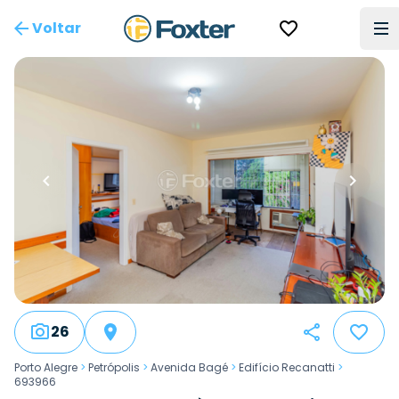
Voltar
26
Porto Alegre
>
Petrópolis
>
Avenida Bagé
>
Edifício Recanatti
>
693966