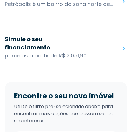
Petrópolis é um bairro da zona norte de Porto Alegre, o bairro se desenvolveu a partir de um eixo que se localizava entre duas estradas rurais que saíam de Porto Alegre em direção à Viamão e Gravataí, caminho que hoje corresponde à Av. Protásio Alves. O bairro tornou-se famoso pelo seu clima mais ameno e áreas verdes, aspectos naturais que atraíram moradores da classe média em ascensão.Estão localizados no bairro alguns dos clubes mais conhecidos da capital, como Grêmio Náutico União e o Petrópolis Tênis Clube. Atualmente o bairro Petrópolis é independente do centro da cidade, contando com um comércio ativo e variado, que se estende ao longo da Avenida Protásio Alves.O bairro também possui acesso por algumas das principais vias da cidade: Av. Carlos Gomes, Av. Nilópolis, Av. Protásio Alves, Av. Sen. Tarso Dutra, R. Prof. Cristiano Fischer, Av. Cel. Lucas de Oliveira. Os bairros nos arredores são: Três Figueiras, Jardim do Salso, Jardim Botânico, Santana, Santa Cecília, Bela Vista e Boa Vista.Você encontra no bairro Petrópolis: Grêmio Náutico União, Praça Dr. João Petersen Jr, Praça Tamandaré, Parrilla Del Sur, Pizzaria Nono Ludovico, Nacional, Zaffari Protásio Alves, Complex Skatepark, Praça Zenaide, Parque Municipal Ararigbóia.
Simule o seu
financiamento
parcelas a partir de R$ 2.051,90
Encontre o seu novo imóvel
Utilize o filtro pré-selecionado abaixo para
encontrar mais opções que possam ser do
seu interesse.