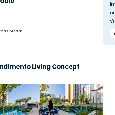
Paulo
i
no
V
mais ofertas.
endimento
Living Concept