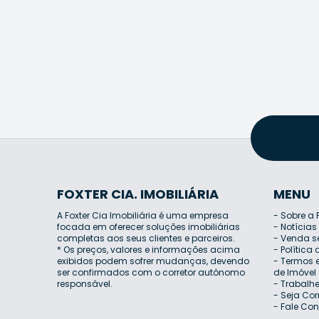
FOXTER CIA. IMOBILIÁRIA
MENU
A Foxter Cia Imobiliária é uma empresa
-
Sobre a 
focada em oferecer soluções imobiliárias
-
Notícias
completas aos seus clientes e parceiros.
-
Venda s
* Os preços, valores e informações acima
-
Política
exibidos podem sofrer mudanças, devendo
-
Termos e
ser confirmados com o corretor autônomo
de Imóvel
responsável.
-
Trabalh
-
Seja Cor
-
Fale Co