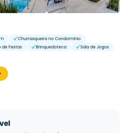
im
Churrasqueira no Condomínio
o de Festas
Brinquedoteca
Sala de Jogos
y
vel