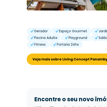
Gerador
Espaço Gourmet
Jard
Piscina Adulta
Playground
Salã
Fitness
Portaria 24hs
Veja mais sobre Living Concept Panamb
Encontre o seu novo imó