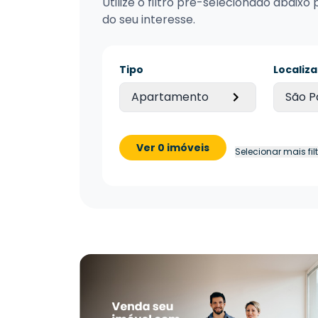
Utilize o filtro pré-selecionado abai
do seu interesse.
Tipo
Localiz
Apartamento
São P
Ver 0 imóveis
Selecionar mais fil