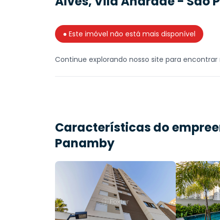
Alves, Vila Andrade - São 
● Este imóvel não está mais disponível
Continue explorando nosso site para encontrar 
Características do empre
Panamby