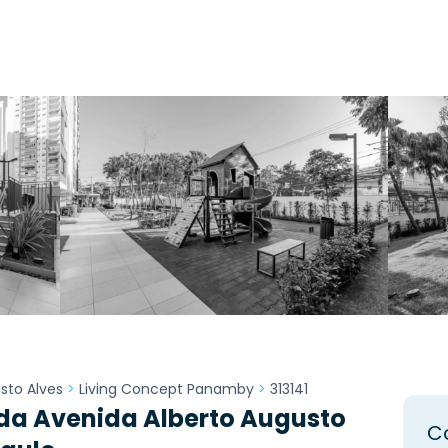
sto Alves
>
Living Concept Panamby
>
313141
da Avenida Alberto Augusto
C