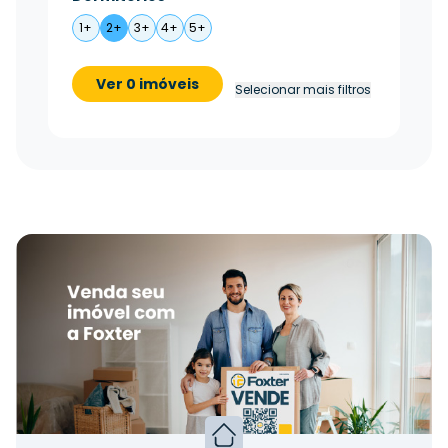
1+
2+
3+
4+
5+
Ver 0 imóveis
Selecionar mais filtros