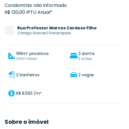
Condomínio não informado
R$ 120,00 IPTU Anual*
Rua
Professor Marcos Cardoso Filho
Córrego Grande
|
Florianópolis
199m² privativos
3 dorms
210m² totais
3 suítes
2 banheiros
2 vagas
R$ 8.593 /m²
Sobre o imóvel