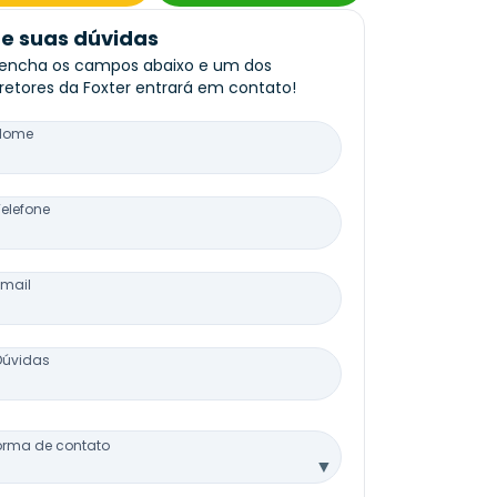
re suas dúvidas
encha os campos abaixo e um dos
retores da Foxter entrará em contato!
Nome
Telefone
Email
Dúvidas
orma de contato
▼