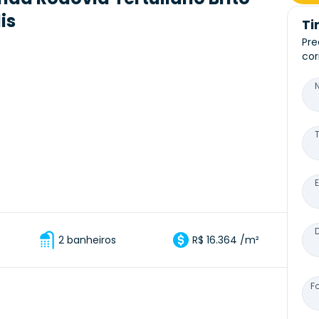
is
Ti
Pre
cor
2 banheiros
R$ 16.364 /m²
F