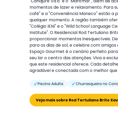
"Canajurê Va'a" e o "Maritmar", além de ace
momentos de lazer e relaxamento. Para su
café" e a "Conveniência Maneco" estão a p
qualquer momento. A região também ofer
"Colégio IENI" e o "Wild School Language C
Institute". O Residencial Rod Tertuliano Br
proporcionar momentos inesquecíveis. Desf
para os dias de sol, e celebre com amigos
Espaço Gourmet é o cenário perfeito para
seu lar o centro das atenções. Viva a excl
que este residencial oferece. Cada detalh
agradável e conectada com o melhor que F
Piscina Adulta
Churrasqueira no Con
Veja mais sobre Rod Tertuliano Brito Xav