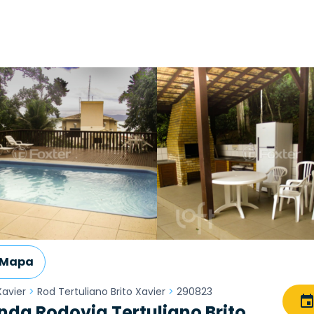
Mapa
Xavier
>
Rod Tertuliano Brito Xavier
>
290823
da Rodovia Tertuliano Brito