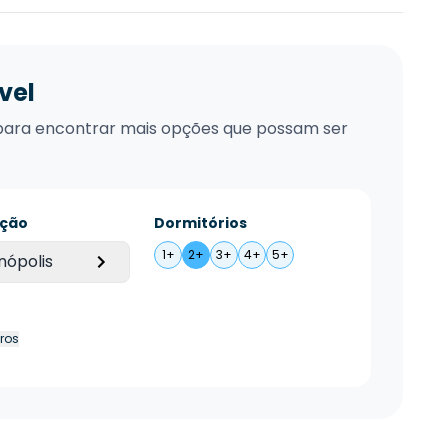
vel
xo para encontrar mais opções que possam ser
ação
Dormitórios
1+
2+
3+
4+
5+
nópolis
tros