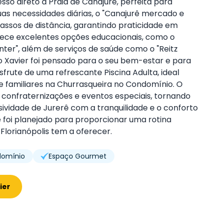
sso direto à Praia de Canajurê, perfeita para
as necessidades diárias, o "Canajurê mercado e
assos de distância, garantindo praticidade em
ece excelentes opções educacionais, como o
enter", além de serviços de saúde como o "Reitz
ito Xavier foi pensado para o seu bem-estar e para
rute de uma refrescante Piscina Adulta, ideal
 e familiares na Churrasqueira no Condomínio. O
 confraternizações e eventos especiais, tornando
usividade de Jurerê com a tranquilidade e o conforto
e foi planejado para proporcionar uma rotina
lorianópolis tem a oferecer.
domínio
Espaço Gourmet
ier