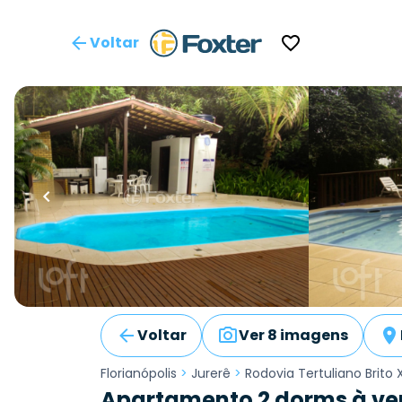
Voltar
Voltar
Ver 8 imagens
Florianópolis
>
Jurerê
>
Rodovia Tertuliano Brito 
Apartamento 2 dorms à ven