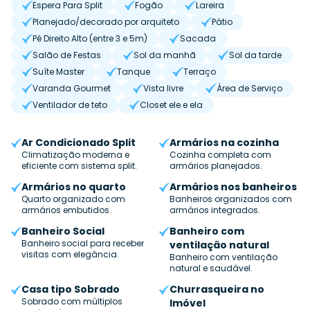
Espera Para Split
Fogão
Lareira
Planejado/decorado por arquiteto
Pátio
Pé Direito Alto (entre 3 e 5m)
Sacada
Salão de Festas
Sol da manhã
Sol da tarde
Suíte Master
Tanque
Terraço
Varanda Gourmet
Vista livre
Área de Serviço
Ventilador de teto
Closet ele e ela
Ar Condicionado Split
Armários na cozinha
Climatização moderna e
Cozinha completa com
eficiente com sistema split.
armários planejados.
Armários no quarto
Armários nos banheiros
Quarto organizado com
Banheiros organizados com
armários embutidos.
armários integrados.
Banheiro Social
Banheiro com
Banheiro social para receber
ventilação natural
visitas com elegância.
Banheiro com ventilação
natural e saudável.
Casa tipo Sobrado
Churrasqueira no
Sobrado com múltiplos
Imóvel