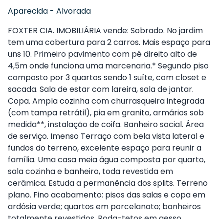
Aparecida
-
Alvorada
FOXTER CIA. IMOBILIÁRIA vende: Sobrado. No jardim
tem uma cobertura para 2 carros. Mais espaço para
uns 10. Primeiro pavimento com pé direito alto de
4,5m onde funciona uma marcenaria.* Segundo piso
composto por 3 quartos sendo 1 suíte, com closet e
sacada. Sala de estar com lareira, sala de jantar.
Copa. Ampla cozinha com churrasqueira integrada
(com tampa retrátil), pia em granito, armários sob
medida**, instalação de coifa. Banheiro social. Área
de serviço. Imenso Terraço com bela vista lateral e
fundos do terreno, excelente espaço para reunir a
família. Uma casa meia água composta por quarto,
sala cozinha e banheiro, toda revestida em
cerâmica. Estuda a permanência dos splits. Terreno
plano. Fino acabamento: pisos das salas e copa em
ardósia verde; quartos em porcelanato; banheiros
totalmente revestidos. Roda-tetos em gesso.