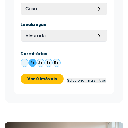
Casa
Localização
Alvorada
Dormitórios
1+
2+
3+
4+
5+
Ver 0 imóveis
Selecionar mais filtros