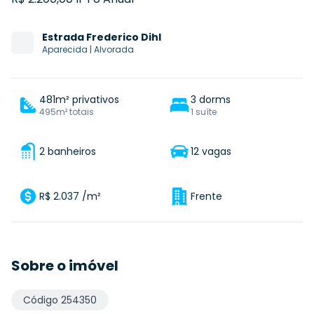
Estrada
Frederico Dihl
Aparecida
|
Alvorada
481m² privativos
3 dorms
495m² totais
1 suíte
2 banheiros
12 vagas
R$ 2.037 /m²
Frente
Sobre o imóvel
Código
254350