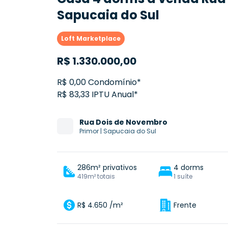
Sapucaia do Sul
Loft Marketplace
R$
1.330.000,00
R$ 0,00 Condomínio*
R$ 83,33 IPTU Anual*
Rua
Dois de Novembro
Primor
|
Sapucaia do Sul
286m² privativos
4 dorms
419m² totais
1 suíte
R$ 4.650 /m²
Frente