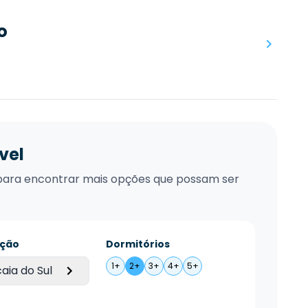
o
vel
xo para encontrar mais opções que possam ser
ação
Dormitórios
1+
2+
3+
4+
5+
aia do Sul