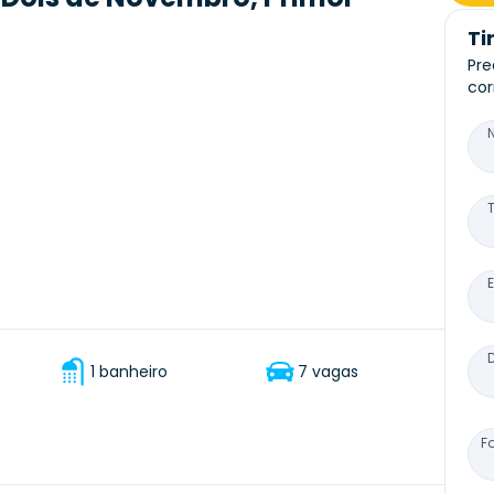
Ti
Pre
cor
1 banheiro
7 vagas
F