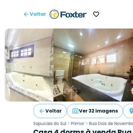
Voltar
Voltar
Ver 32 imagens
Sapucaia do Sul
>
Primor
>
Rua Dois de Novemb
Casa 4 dorms à venda Rua 