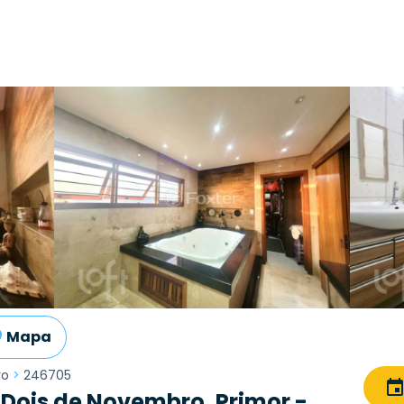
Mapa
ro
>
246705
Dois de Novembro, Primor -