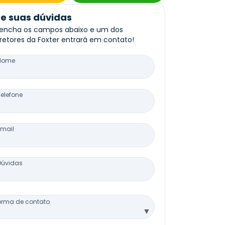
re suas dúvidas
encha os campos abaixo e um dos
retores da Foxter entrará em contato!
Nome
Telefone
Email
Dúvidas
orma de contato
▼