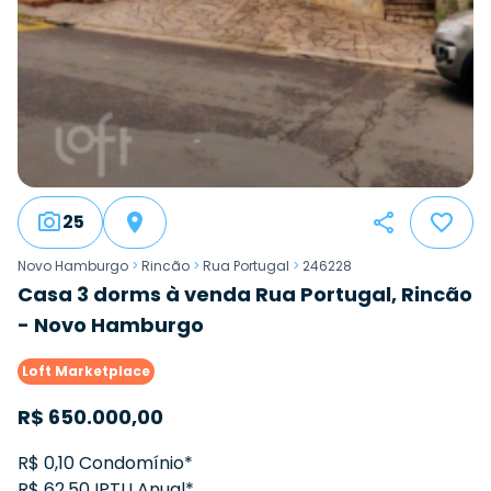
25
Novo Hamburgo
>
Rincão
>
Rua Portugal
>
246228
Casa 3 dorms à venda Rua Portugal, Rincão
- Novo Hamburgo
Loft Marketplace
R$
650.000,00
R$ 0,10 Condomínio*
R$ 62,50 IPTU Anual*