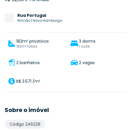
Rua
Portugal
Rincão
|
Novo Hamburgo
182m² privativos
3 dorms
182m² totais
1 suíte
2 banheiros
2 vagas
R$ 3.571 /m²
Sobre o imóvel
Código
246228