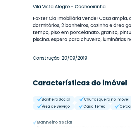
Vila Vista Alegre
-
Cachoeirinha
Foxter Cia Imobiliária vende! Casa ampla,
dormitórios, 2 banheiros, cozinha e área
tempo, piso em porcelanato, granito, pint
piscina, espera para chuveiro, luminárias 
Construção:
20/09/2019
Características do imóvel
Banheiro Social
Churrasqueira no Imóvel
Área de Serviço
Casa Térrea
Cerca 
Banheiro Social
Banheiro social para receber visitas com elegância