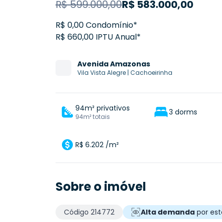
R$
599.000,00
R$
583.000,00
R$ 0,00 Condomínio*
R$ 660,00 IPTU Anual*
Avenida
Amazonas
Vila Vista Alegre
|
Cachoeirinha
94m² privativos
3 dorms
94m² totais
R$ 6.202 /m²
Sobre o imóvel
Código
214772
Alta demanda
por est