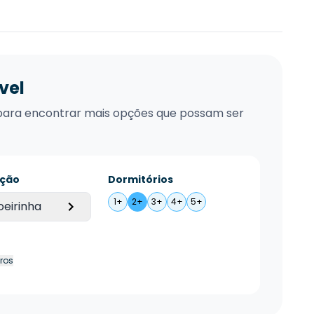
vel
xo para encontrar mais opções que possam ser
ação
Dormitórios
1+
2+
3+
4+
5+
eirinha
tros