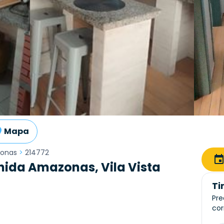
Mapa
zonas
>
214772
ida Amazonas, Vila Vista
Ti
Pre
cor