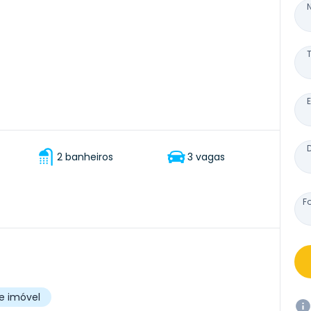
2 banheiros
3 vagas
F
e imóvel