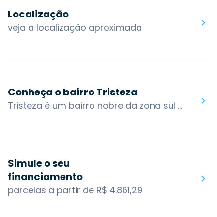
Localização
veja a localização aproximada
Conheça o bairro Tristeza
Tristeza é um bairro nobre da zona sul de Porto Alegre que corresponde a uma região predominantemente residencial, com uma bela paisagem natural local, a qual tem como grandes referências o Parque Natural do Morro do Osso e o Lago Guaíba.&nbsp;A principal via de acesso ao bairro é a Avenida Wenceslau Escobar. Esse caminho para a Zona Sul de Porto Alegre proporciona uma ligação muito forte entre os bairros Tristeza e Cristal. Com a construção do hipódromo do Cristal, foi desenvolvida intensa atividade imobiliária na região. Dessa forma, por tabela o crescimento do Cristal impulsiona a atividade balneária tradicional do bairro Tristeza.O bairro Tristeza não dispõe de centros de compras de grande porte, mas possui diversos pequenos pequenos estabelecimentos comerciais, muitos deles considerados charmosos e convidativos, como o Paseo Zona Sul, o shopping Granville, o Clube Náutico Jangadeiros, o Jardins da Praça e o entorno da Praça Comendador Souza Gomes, que conta com diversos estabelecimentos comerciais e de serviços.O bairro também possui acesso por algumas das principais vias da cidade: Av. Otto Niemeyer, R. Cel. Massot, R. Liberal, Av. Copacabana, R. Mário Totta. Os bairros nos arredores são: Vila Conceição, Camaquã, Vila Assunção, Jardim Isabel e Ipanema.Você encontra no bairro Tristeza: Portal Dona Irena - beira do rio Guaíba, Ilha dos Jangadeiros, Zaffari Otto Niemeyer, Shopping Paseo Zona Sul.
Simule o seu
financiamento
parcelas a partir de R$ 4.861,29