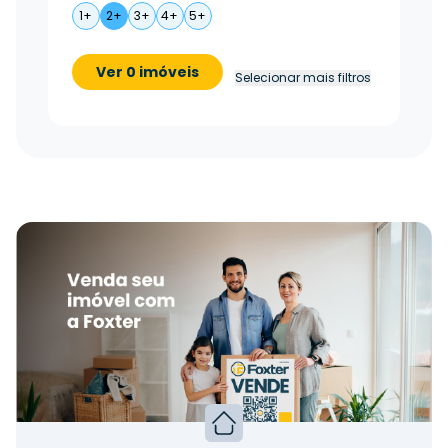
1+
2+
3+
4+
5+
Ver 0 imóveis
Selecionar mais filtros