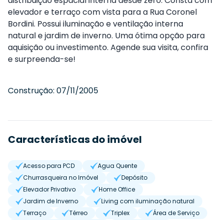
distribuição espacial interna desde zero. Consta com
elevador e terraço com vista para a Rua Coronel
Bordini. Possui iluminação e ventilação interna
natural e jardim de inverno. Uma ótima opção para
aquisição ou investimento. Agende sua visita, confira
e surpreenda-se!
Construção:
07/11/2005
Características do imóvel
Acesso para PCD
Agua Quente
Churrasqueira no Imóvel
Depósito
Elevador Privativo
Home Office
Jardim de Inverno
Living com iluminação natural
Terraço
Térreo
Triplex
Área de Serviço