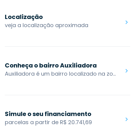
Localização
veja a localização aproximada
Conheça o bairro Auxiliadora
Auxiliadora é um bairro localizado na zona norte de Porto Alegre, está inserido em uma região nobre que reúne um grupo de dezenove bairros com afinidades entre si. A área em que está compreendida é uma das partes mais antigas da cidade, que se desenvolveu ao redor do Centro Histórico.Possui ruas planejadas, um misto de casas antigas e edifícios mais modernos e oferece um comércio variado com bares, casas noturnas e restaurantes.O bairro também possui acesso por algumas das principais vias da cidade: Av. Plínio Brasil Milano, R. 24 de Outubro, Av. Carlos Gomes, Marquês do Pombal, R. Marcelo GamaOs bairros nos arredores são: Mont'Serrat, Boa Vista, Higienópolis, Moinhos de Vento, Rio Branco, Bela Vista, Protásio AlvesVocê encontra no bairro Auxiliadora: Colégio Estadual Piratini, Hospital Militar de Área de Porto Alegre, La Mafia Barbearia Social Club, Zaffari Bordini
Simule o seu financiamento
parcelas a partir de R$ 20.741,69