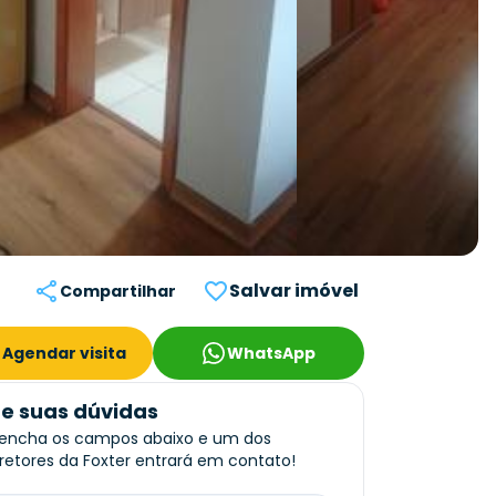
Salvar imóvel
Compartilhar
Agendar visita
WhatsApp
re suas dúvidas
encha os campos abaixo e um dos
retores da Foxter entrará em contato!