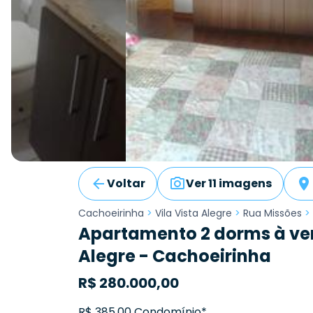
Voltar
Ver 11 imagens
Cachoeirinha
>
Vila Vista Alegre
>
Rua Missões
>
Apartamento 2 dorms à ven
Alegre - Cachoeirinha
R$
280.000,00
R$ 385,00 Condomínio*