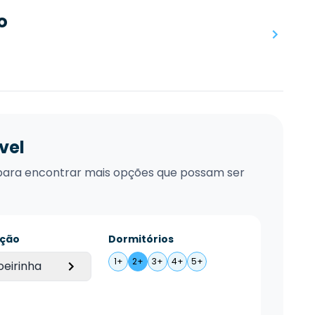
o
vel
xo para encontrar mais opções que possam ser
ação
Dormitórios
1+
2+
3+
4+
5+
eirinha