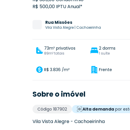
R$ 500,00 IPTU Anual*
Rua
Missões
Vila Vista Alegre
|
Cachoeirinha
73m² privativos
2 dorms
89m² totais
1 suíte
R$ 3.836 /m²
Frente
Sobre o imóvel
Código
187902
Alta demanda
por est
Vila Vista Alegre
-
Cachoeirinha