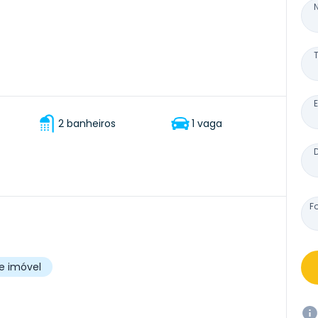
2 banheiros
1 vaga
F
e imóvel