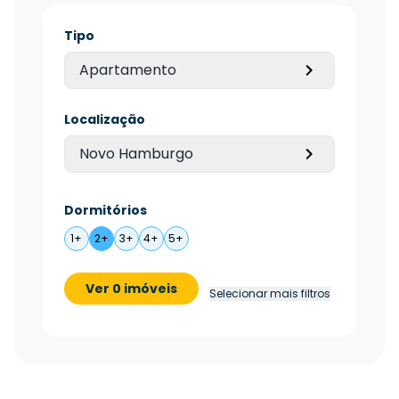
Tipo
Apartamento
Localização
Novo Hamburgo
Dormitórios
1+
2+
3+
4+
5+
Ver 0 imóveis
Selecionar mais filtros