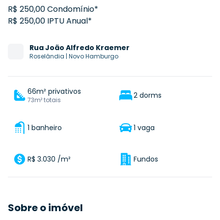
R$ 250,00 Condomínio*
R$ 250,00 IPTU Anual*
Rua
João Alfredo Kraemer
Roselândia
|
Novo Hamburgo
66m² privativos
2 dorms
73m² totais
1 banheiro
1 vaga
R$ 3.030 /m²
Fundos
Sobre o imóvel