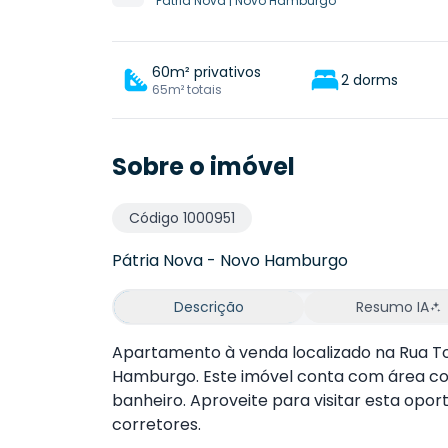
Pátria Nova
|
Novo Hamburgo
60m² privativos
2 dorms
65m² totais
Sobre o imóvel
Código
1000951
Pátria Nova
-
Novo Hamburgo
Descrição
Resumo IA
Apartamento à venda localizado na Rua To
Hamburgo. Este imóvel conta com área con
banheiro. Aproveite para visitar esta opo
corretores.