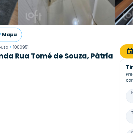
Mapa
ouza
>
1000951
nda Rua Tomé de Souza, Pátria
Ti
Pre
cor