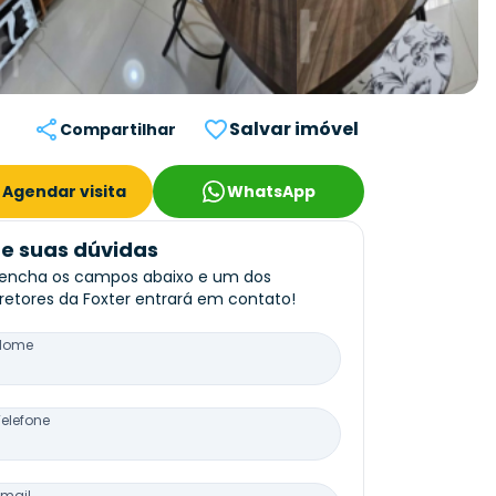
Salvar imóvel
Compartilhar
Agendar visita
WhatsApp
re suas dúvidas
encha os campos abaixo e um dos
retores da Foxter entrará em contato!
Nome
Telefone
Email