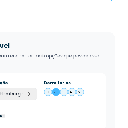
vel
xo para encontrar mais opções que possam ser
ação
Dormitórios
1+
2+
3+
4+
5+
 Hamburgo
tros