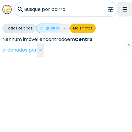
Busque por bairro
Todos os tipos
3
+ quartos
×
Mais filtros
Nenhum imóvel encontrado
em
Centro
ordenados por
Loa