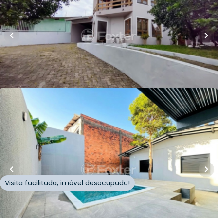
Casa
Rua Tupanciretã
,
Ideal
,
Novo Hamburgo
Whatsapp
Cód.
887762
R$
699.000,00
Loft Marketplace
206
m²
•
4
quartos
•
2
banheiros
•
4
vagas
Casa
Rua dos Carvalhos
,
Ideal
,
Novo Hamburgo
Visita facilitada, imóvel desocupado!
Whatsapp
Cód.
1002787