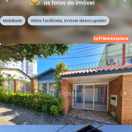
Novo Hamburgo
Mobiliado
Visita facilitada, imóvel desocupado!
Whatsapp
Cód.
970961
Loft Marketplace
R$
550.000,00
254
m²
•
6
quartos
•
3
banheiros
•
2
vagas
Casa
Rua Juiz de Fora
,
Ideal
,
Novo Hamburgo
Whatsapp
Cód.
277783