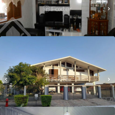
Rua Tupiniquins
,
Ideal
,
Novo Hamburgo
Whatsapp
Cód.
248096
R$
1.800.000,00
Loft Marketplace
450
m²
•
4
quartos
•
1
banheiro
•
4
vagas
Casa
Rua Umbu
,
Ideal
,
Novo Hamburgo
Whatsapp
Cód.
899016