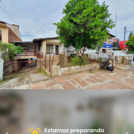
Loft Marketplace
R$
2.412.000,00
169
m²
•
6
quartos
•
2
banheiros
•
4
vagas
Casa
Avenida Vereador Adão Rodrigues de Oliveira
,
Ideal
,
Novo Hamburgo
Whatsapp
Cód.
244948
Loft Marketplace
R$
790.000,00
264
m²
•
4
quartos
•
2
banheiros
•
2
vagas
Casa
Avenida Vereador Adão Rodrigues de Oliveira
,
Ideal
,