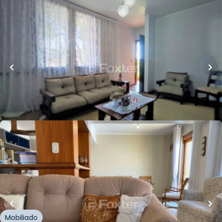
R$
799.000,00
Loft Marketplace
164
m²
•
4
quartos
•
1
banheiro
•
1
vaga
Casa
Rua Graça Aranha
,
Ideal
,
Novo Hamburgo
Whatsapp
Cód.
269503
R$
810.000,00
Loft Marketplace
226
m²
•
4
quartos
•
1
banheiro
•
2
vagas
Casa
Rua Três de Outubro
,
Ideal
,
Novo Hamburgo
Mobiliado