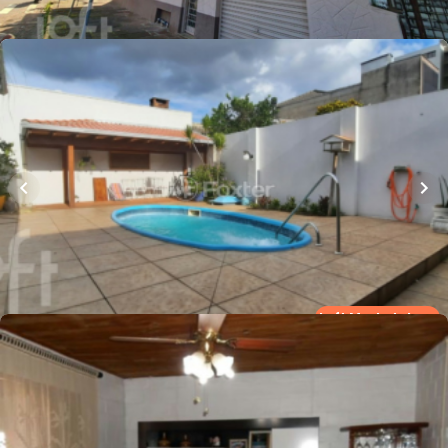
Whatsapp
Cód.
896298
Loft Marketplace
R$
1.250.000,00
384
m²
•
5
quartos
•
1
banheiro
•
4
vagas
Casa
Rua Tapes
,
Ideal
,
Novo Hamburgo
Whatsapp
Cód.
269545
Loft Marketplace
R$
1.064.000,00
204
m²
•
4
quartos
•
2
banheiros
•
3
vagas
Casa