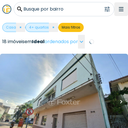
Busque por bairro
Casa
×
4
+ quartos
×
Mais filtros
18 imóveis
em
Ideal
ordenados por
Loading...
R$
1.200.000,00
349
m²
•
4
quartos
•
1
banheiro
•
0
vagas
Casa
Avenida Coronel Frederico Linck
,
Ideal
,
Novo
Hamburgo