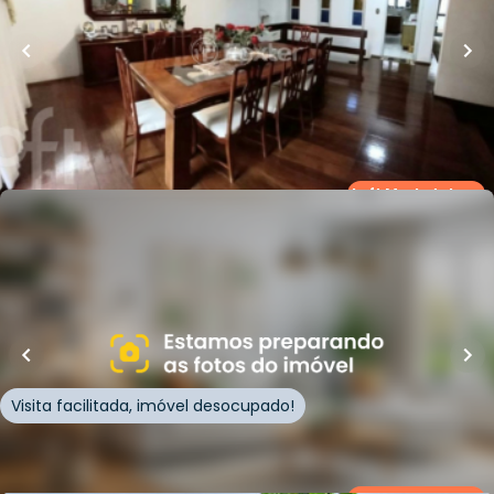
Casa
Rua Tupanciretã
,
Ideal
,
Novo Hamburgo
Whatsapp
Cód.
371084
Loft Marketplace
R$
580.000,00
160
m²
•
4
quartos
•
1
banheiro
•
2
vagas
Casa
Rua Marechal Câmara
,
Ideal
,
Novo Hamburgo
Visita facilitada, imóvel desocupado!
Whatsapp
Cód.
372585