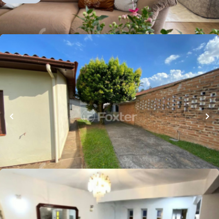
Whatsapp
Cód.
979520
R$
436.000,00
Loft Marketplace
220
m²
•
4
quartos
•
2
banheiros
•
1
vaga
Casa
Rua Duque de Caxias
,
Ideal
,
Novo Hamburgo
Whatsapp
Cód.
244884
R$
646.000,00
Loft Marketplace
392
m²
•
5
quartos
•
1
banheiro
•
6
vagas