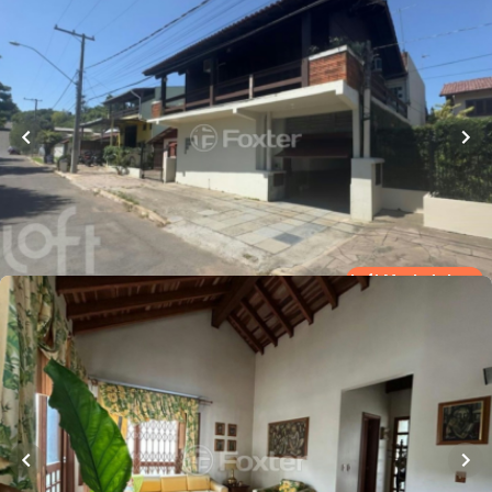
R$
750.000,00
Loft Marketplace
342
m²
•
4
quartos
•
3
banheiros
•
2
vagas
Casa
Rua Rio Cambará
,
Ideal
,
Novo Hamburgo
Whatsapp
Cód.
983472
Loft Marketplace
R$
980.000,00
303
m²
•
4
quartos
•
5
banheiros
•
4
vagas
Casa
Rua Tupiniquins
,
Ideal
,
Novo Hamburgo