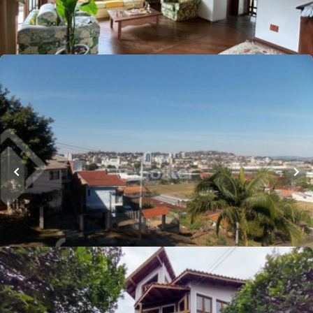
Whatsapp
Cód.
926445
R$
1.690.000,00
Loft Marketplace
328
m²
•
4
quartos
•
4
banheiros
•
2
vagas
Casa
Rua Santa Sofia
,
Ideal
,
Novo Hamburgo
Whatsapp
Cód.
1013242
R$
980.000,00
Loft Marketplace
296
m²
•
4
quartos
•
2
banheiros
•
2
vagas