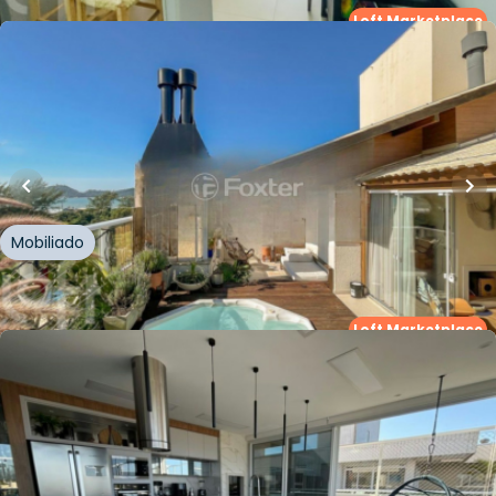
Loft Marketplace
R$
3.980.000,00
R$
3.890.000,00
174
m²
•
3
quartos
•
1
banheiro
•
3
vagas
Cobertura • Villas Do Campeche
Rua das Corticeiras
,
Campeche
,
Florianópolis
Mobiliado
Whatsapp
Cód.
734858
Loft Marketplace
R$
3.900.000,00
143
m²
•
1
quarto
•
1
banheiro
•
0
vagas
Cobertura • Residencial Corticeiras
Rua das Corticeiras
,
Campeche
,
Florianópolis