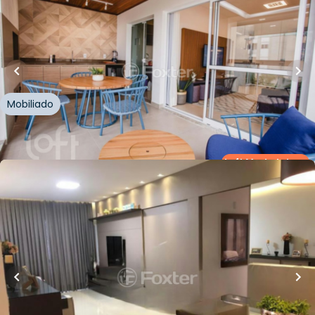
93
m²
•
2
quartos
•
1
banheiro
•
2
vagas
Apartamento
Rua das Corticeiras
,
Campeche
,
Florianópolis
Mobiliado
Whatsapp
Cód.
1007410
Loft Marketplace
R$
2.200.000,00
112
m²
•
3
quartos
•
3
banheiros
•
0
vagas
Apartamento • Villas Do Campeche
Rua das Corticeiras
,
Campeche
,
Florianópolis