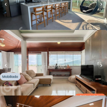
Whatsapp
Cód.
1006886
R$
3.190.000,00
Loft Marketplace
165
m²
•
3
quartos
•
1
banheiro
•
3
vagas
Cobertura • Villas Do Campeche
Rua das Corticeiras
,
Campeche
,
Florianópolis
Mobiliado
Whatsapp
Cód.
985121
Loft Marketplace
R$
1.890.000,00