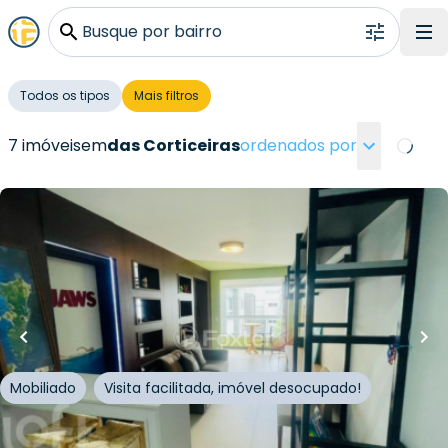
Busque por bairro
Todos os tipos
Mais filtros
7 imóveis
em
das Corticeiras
ordenados por
Loading
R$
1.520.000,00
R$
1.420.000,00
97
m²
•
1
quarto
•
1
banheiro
•
2
vagas
Apartamento • Residencial Corticeiras
Rua das Corticeiras
,
Campeche
,
Florianópolis
Mobiliado
Visita facilitada, imóvel desocupado!
Whatsapp
Cód.
994947