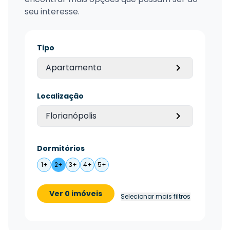
seu interesse.
Tipo
Apartamento
Localização
Florianópolis
Dormitórios
1+
2+
3+
4+
5+
Ver 0 imóveis
Selecionar mais filtros