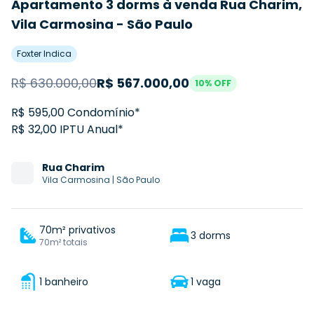
Apartamento 3 dorms à venda Rua Charim,
Vila Carmosina - São Paulo
Foxter Indica
R$
630.000,00
R$
567.000,00
10
% OFF
R$ 595,00 Condomínio*
R$ 32,00 IPTU Anual*
Rua
Charim
Vila Carmosina
|
São Paulo
70m² privativos
3 dorms
70m² totais
1 banheiro
1 vaga