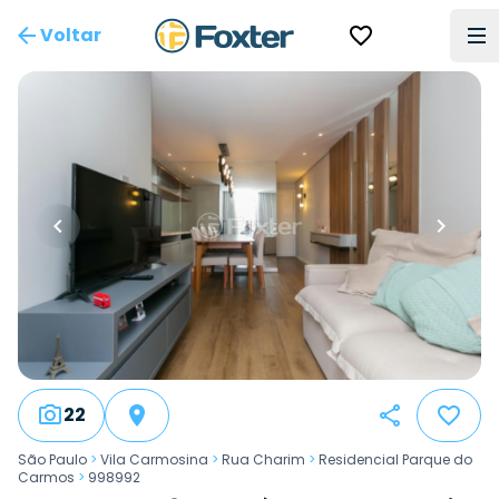
Voltar
22
São Paulo
>
Vila Carmosina
>
Rua Charim
>
Residencial Parque do
Carmos
>
998992