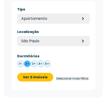
Tipo
Apartamento
Localização
São Paulo
Dormitórios
1+
2+
3+
4+
5+
Ver 0 imóveis
Selecionar mais filtros