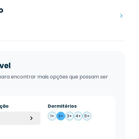
o
vel
xo para encontrar mais opções que possam ser
ação
Dormitórios
1+
2+
3+
4+
5+