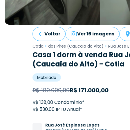
Voltar
Ver 16 imagens
Cotia
>
dos Pires (Caucaia do Alto)
>
Rua José E
Casa 1 dorm à venda Rua Jo
(Caucaia do Alto) - Cotia
Mobiliado
R$
180.000,00
R$
171.000,00
R$ 138,00 Condomínio*
R$ 530,00 IPTU Anual*
Rua
José Espinosa Lopes