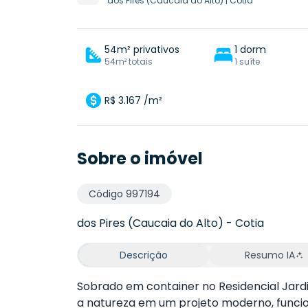
dos Pires (Caucaia do Alto)
|
Cotia
54m² privativos
1 dorm
54m² totais
1 suíte
R$ 3.167 /m²
Sobre o imóvel
Código
997194
dos Pires (Caucaia do Alto)
-
Cotia
Descrição
Resumo IA
Sobrado em container no Residencial Jardi
a natureza em um projeto moderno, funcio