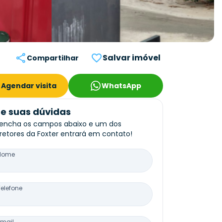
Salvar imóvel
Compartilhar
Agendar visita
WhatsApp
re suas dúvidas
encha os campos abaixo e um dos
retores da Foxter entrará em contato!
Nome
Telefone
Email