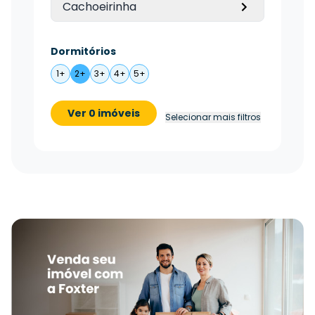
Cachoeirinha
Dormitórios
1+
2+
3+
4+
5+
Ver 0 imóveis
Selecionar mais filtros