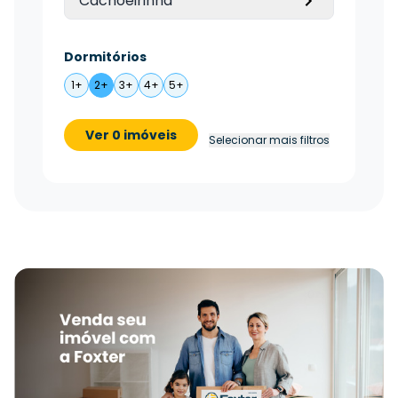
Cachoeirinha
Dormitórios
1+
2+
3+
4+
5+
Ver 0 imóveis
Selecionar mais filtros