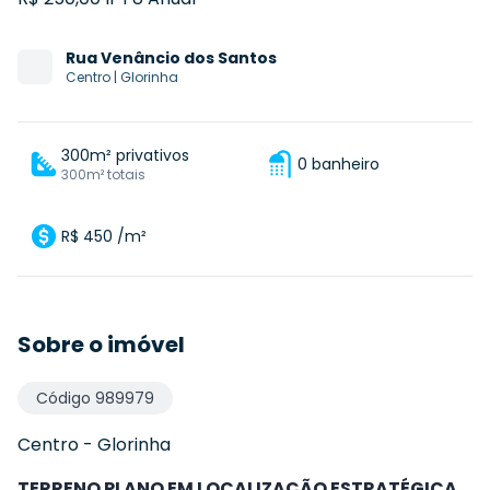
Rua
Venâncio dos Santos
Centro
|
Glorinha
300m² privativos
0 banheiro
300m² totais
R$ 450 /m²
Sobre o imóvel
Código
989979
Centro
-
Glorinha
TERRENO PLANO EM LOCALIZAÇÃO ESTRATÉGICA