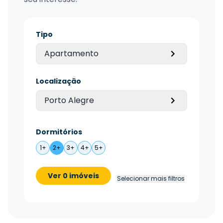
Tipo
Apartamento
Localização
Porto Alegre
Dormitórios
1+
2+
3+
4+
5+
Ver 0 imóveis
Selecionar mais filtros