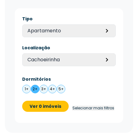
Tipo
Apartamento
Localização
Cachoeirinha
Dormitórios
1+
2+
3+
4+
5+
Ver 0 imóveis
Selecionar mais filtros