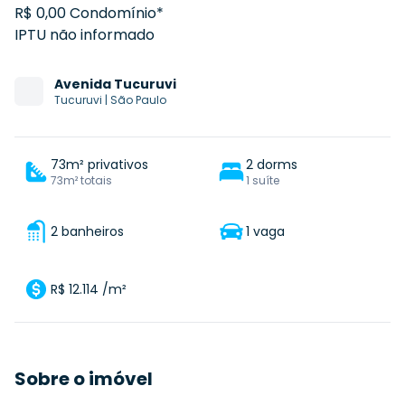
R$ 0,00 Condomínio*
IPTU não informado
Avenida
Tucuruvi
Tucuruvi
|
São Paulo
73m² privativos
2 dorms
73m² totais
1 suíte
2 banheiros
1 vaga
R$ 12.114 /m²
Sobre o imóvel