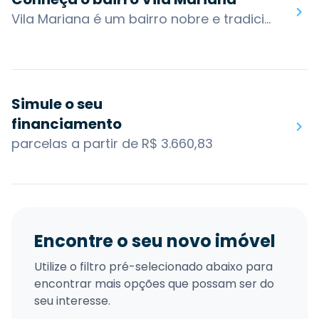
Vila Mariana é um bairro nobre e tradicional localizado na zona sul de São Paulo. Originado de antigas chácaras no final do século XIX, a região se modernizou sem perder o charme histórico, consolidando-se como um dos distritos mais desejados e bem estruturados da capital.O bairro possui características acolhedoras, mesclando ruas residenciais arborizadas com uma vida cultural pulsante. Dispõe de infraestrutura completa de serviços (hospitais de referência, faculdades renomadas e gastronomia diversificada) e comércios que trazem praticidade aos moradores. Ganhou destaque no setor imobiliário por unir mobilidade urbana privilegiada a uma alta qualidade de vida. As opções de lazer são variadas, com forte presença de centros culturais e proximidade com grandes áreas verdes.O bairro possui acesso por algumas das principais vias da cidade: Rua Vergueiro, Av. Domingos de Morais, Av. Lins de Vasconcelos e Av. 23 de Maio. Os bairros nos arredores são: Paraíso, Aclimação, Vila Clementino, Chácara Klabin, Saúde, Ipiranga e Moema.Você encontra no bairro Vila Mariana: Parque Ibirapuera, Sesc Vila Mariana, Cinemateca Brasileira, ESPM, Colégio Bandeirantes, Instituto Biológico, Museu Lasar Segall, Colégio Madre Cabrini, Shopping Metrô Santa Cruz.
Simule o seu
financiamento
parcelas a partir de R$ 3.660,83
Encontre o seu novo imóvel
Utilize o filtro pré-selecionado abaixo para
encontrar mais opções que possam ser do
seu interesse.