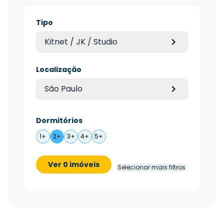
Tipo
Kitnet / JK / Studio
Localização
São Paulo
Dormitórios
1+
2+
3+
4+
5+
Ver 0 imóveis
Selecionar mais filtros