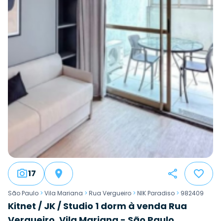
17
São Paulo
>
Vila Mariana
>
Rua Vergueiro
>
NIK Paradiso
>
982409
Kitnet / JK / Studio 1 dorm à venda Rua
Vergueiro, Vila Mariana - São Paulo