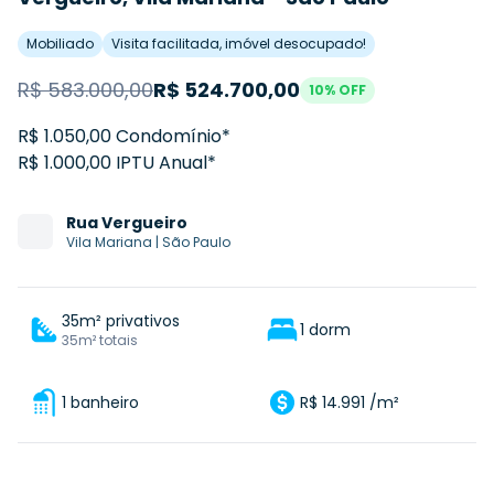
Mobiliado
Visita facilitada, imóvel desocupado!
R$
583.000,00
R$
524.700,00
10
% OFF
R$ 1.050,00 Condomínio*
R$ 1.000,00 IPTU Anual*
Rua
Vergueiro
Vila Mariana
|
São Paulo
35m² privativos
1 dorm
35m² totais
1 banheiro
R$ 14.991 /m²