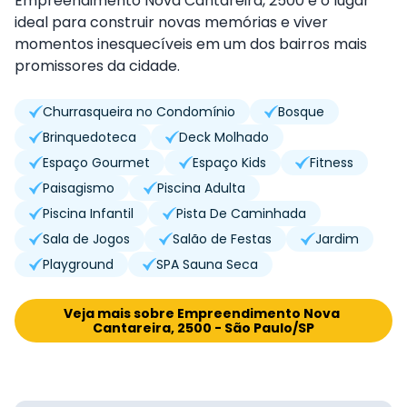
Empreendimento Nova Cantareira, 2500 é o lugar
ideal para construir novas memórias e viver
momentos inesquecíveis em um dos bairros mais
promissores da cidade.
Churrasqueira no Condomínio
Bosque
Brinquedoteca
Deck Molhado
Espaço Gourmet
Espaço Kids
Fitness
Paisagismo
Piscina Adulta
Piscina Infantil
Pista De Caminhada
Sala de Jogos
Salão de Festas
Jardim
Playground
SPA Sauna Seca
Veja mais sobre Empreendimento Nova 
Cantareira, 2500 - São Paulo/SP