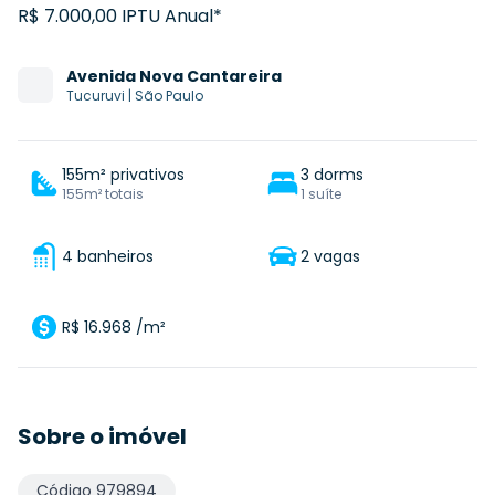
R$ 7.000,00 IPTU Anual*
Avenida
Nova Cantareira
Tucuruvi
|
São Paulo
155m² privativos
3 dorms
155m² totais
1 suíte
4 banheiros
2 vagas
R$ 16.968 /m²
Sobre o imóvel
Código
979894