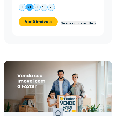
1+
2+
3+
4+
5+
Ver 0 imóveis
Selecionar mais filtros