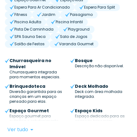
Espera Para Ar Condicionado
Espera Para Split
Fitness
Jardim
Paisagismo
Piscina Adulta
Piscina Infantil
Pista De Caminhada
Playground
SPA Sauna Seca
Sala de Jogos
Salão de Festas
Varanda Gourmet
Churrasqueira no
Bosque
Descrição não disponível.
Imóvel
Churrasqueira integrada
para momentos especiais.
Brinquedoteca
Deck Molhado
Diversão garantida para as
Deck com área molhada
crianças em um espaço
integrada.
pensado para elas.
Espaço Gourmet
Espaço Kids
Espaço gourmet para
Espaço dedicado para as
culinária e entretenimento.
crianças brincarem.
Ver tudo