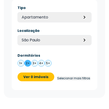
Tipo
Apartamento
Localização
São Paulo
Dormitórios
1+
2+
3+
4+
5+
Ver 0 imóveis
Selecionar mais filtros