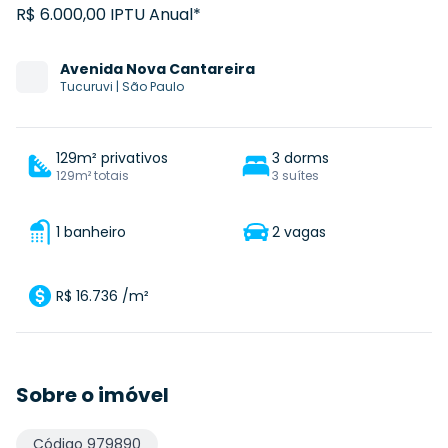
R$ 6.000,00 IPTU Anual*
Avenida
Nova Cantareira
Tucuruvi
|
São Paulo
129m² privativos
3 dorms
129m² totais
3 suítes
1 banheiro
2 vagas
R$ 16.736 /m²
Sobre o imóvel
Código
979890