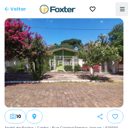
Voltar
10
André da Rocha
>
Centro
>
Rua Coronel Firmino Jaques
>
979330