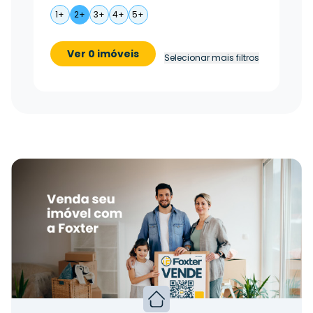
1+
2+
3+
4+
5+
Ver 0 imóveis
Selecionar mais filtros