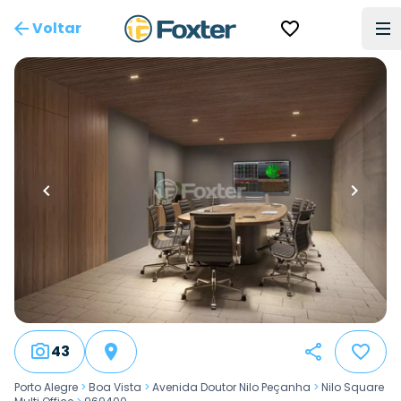
Voltar
43
Porto Alegre
>
Boa Vista
>
Avenida Doutor Nilo Peçanha
>
Nilo Square