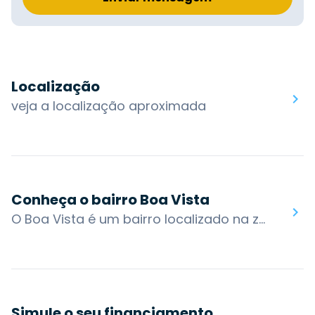
Localização
veja a localização aproximada
Conheça o bairro Boa Vista
O Boa Vista é um bairro localizado na zona norte de Porto Alegre. Loteamentos planejados foram implantados no local em 1960, tornando-o residencial desde então. As residências mais antigas encontram-se ao redor da Praça Japão, situada num ponto mais elevado do bairro. Em 1990 alguns domicílios do bairro deram lugar a condomínios verticais e estabelecimentos comerciais, tornando a vizinhança uma mistura de casas e empreendimentos.&nbsp;O bairro também possui acesso por algumas das principais vias da cidade: Av. Carlos Gomes, Av. João Wallig, Av. Plínio Brasil Milano e Av. Dr. Nilo Peçanha. Os bairros nos arredores são: Mont Serrat, Bela Vista, Petrópolis, Auxiliadora, Higienópolis, Passo da Areia, Três Figueiras e Chácara das Pedras.Na rua Anita Garibaldi encontra-se a maior parte do comércio do bairro. A rua nasce no bairro Mont'Serrat, atravessa o Boa Vista e termina no Passo da Areia. Nela funcionam vários tipos de serviços, de bares e restaurantes até lojas e creches. As ruas no interior do bairro são bastante arborizadas e tranquilas, o que torna o Boa Vista o lugar ideal para quem busca comodidade e segurança. Grande parte da região é ocupada pelo Porto Alegre Country Club.Você encontra no bairro Boa Vista: Porto Alegre Country Club, Unisinos Porto Alegre, Praça Leonardo Macedônia, Praça Japão, Academia INEEX.
Simule o seu financiamento