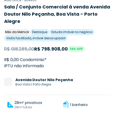
Multi Office
>
969400
Sala / Conjunto Comercial à venda Avenida
Doutor Nilo Peçanha, Boa Vista - Porto
Alegre
Mês da Melnick
Destaque
Estuda imóvel no negócio
Visita facilitada, imóvel desocupado!
R$
918.285,00
R$
798.908,00
13
% OFF
R$ 0,00 Condomínio*
IPTU não informado
Avenida
Doutor Nilo Peçanha
Boa Vista
|
Porto Alegre
28m² privativos
1 banheiro
28m² totais