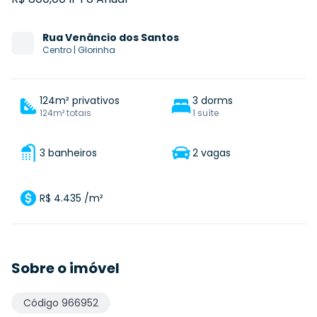
Rua
Venâncio dos Santos
Centro
|
Glorinha
124m² privativos
3 dorms
124m² totais
1 suíte
3 banheiros
2 vagas
R$ 4.435 /m²
Sobre o imóvel
Código
966952