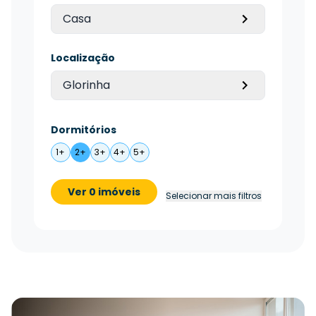
Casa
Localização
Glorinha
Dormitórios
1+
2+
3+
4+
5+
Ver 0 imóveis
Selecionar mais filtros