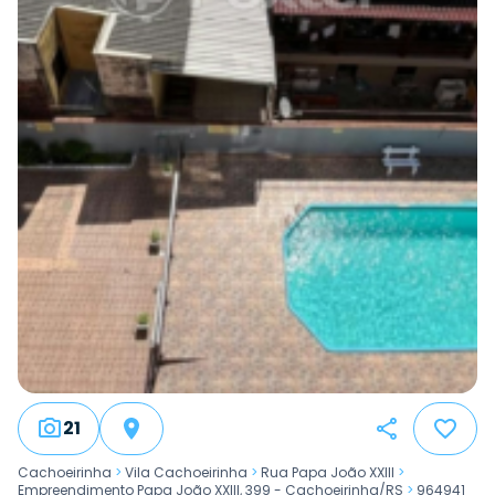
21
Cachoeirinha
>
Vila Cachoeirinha
>
Rua Papa João XXIII
>
Empreendimento Papa João XXIII, 399 - Cachoeirinha/RS
>
964941