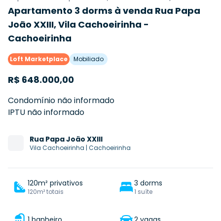
Apartamento 3 dorms à venda Rua Papa
João XXIII, Vila Cachoeirinha -
Cachoeirinha
Loft Marketplace
Mobiliado
R$
648.000,00
Condomínio não informado
IPTU não informado
Rua
Papa João XXIII
Vila Cachoeirinha
|
Cachoeirinha
120m² privativos
3 dorms
120m² totais
1 suíte
1 banheiro
2 vagas