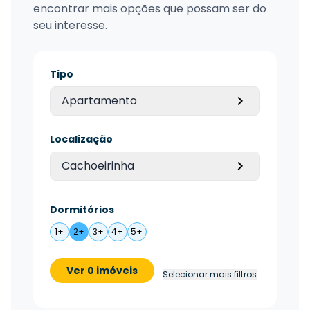
encontrar mais opções que possam ser do
seu interesse.
Tipo
Apartamento
Localização
Cachoeirinha
Dormitórios
1+
2+
3+
4+
5+
Ver 0 imóveis
Selecionar mais filtros