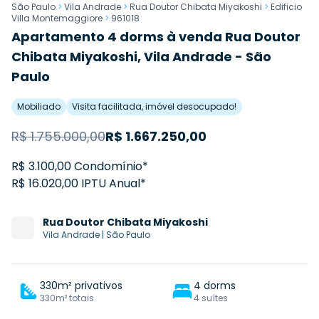
São Paulo
>
Vila Andrade
>
Rua Doutor Chibata Miyakoshi
>
Edificio
Villa Montemaggiore
>
961018
Apartamento 4 dorms à venda Rua Doutor
Chibata Miyakoshi, Vila Andrade - São
Paulo
Mobiliado
Visita facilitada, imóvel desocupado!
R$
1.755.000,00
R$
1.667.250,00
R$ 3.100,00 Condomínio*
R$ 16.020,00 IPTU Anual*
Rua
Doutor Chibata Miyakoshi
Vila Andrade
|
São Paulo
330m² privativos
4 dorms
330m² totais
4 suítes