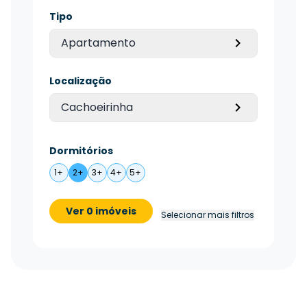
Tipo
Apartamento
Localização
Cachoeirinha
Dormitórios
1+
2+
3+
4+
5+
Ver 0 imóveis
Selecionar mais filtros