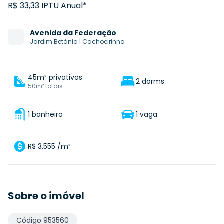
R$ 33,33 IPTU Anual*
Avenida
da Federação
Jardim Betânia
|
Cachoeirinha
45m² privativos
2 dorms
50m² totais
1 banheiro
1 vaga
R$ 3.555 /m²
Sobre o imóvel
Código
953560