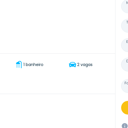
1 banheiro
2 vagas
F