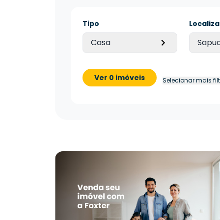
Tipo
Localiz
Casa
Sapuc
Ver 0 imóveis
Selecionar mais fil