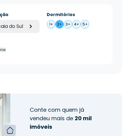
ação
Dormitórios
1+
2+
3+
4+
5+
aia do Sul
tros
Conte com quem já
vendeu mais de
20 mil
imóveis