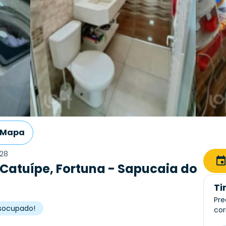
Mapa
28
Catuípe, Fortuna - Sapucaia do
Ti
Pre
desocupado!
cor