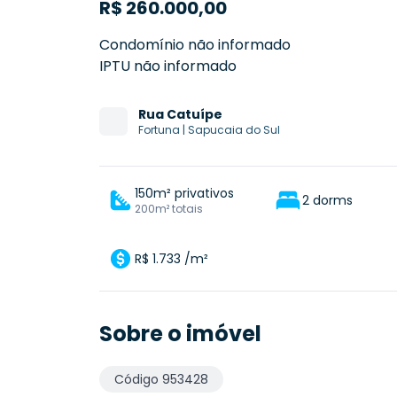
R$
260.000,00
Condomínio não informado
IPTU não informado
Rua
Catuípe
Fortuna
|
Sapucaia do Sul
150m² privativos
2 dorms
200m² totais
R$ 1.733 /m²
Sobre o imóvel
Código
953428