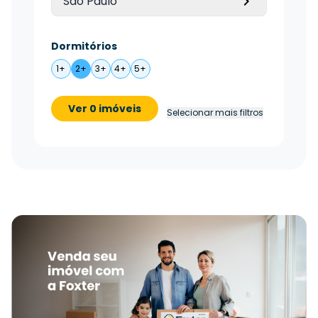
São Paulo
Dormitórios
1+
2+
3+
4+
5+
Ver 0 imóveis
Selecionar mais filtros