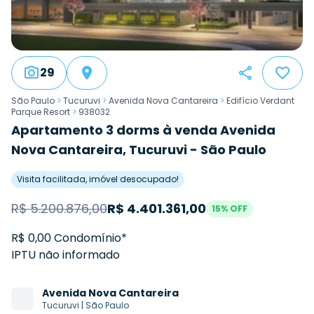
29
São Paulo
>
Tucuruvi
>
Avenida Nova Cantareira
>
Edifício Verdant
Parque Resort
>
938032
Apartamento 3 dorms à venda Avenida
Nova Cantareira, Tucuruvi - São Paulo
Visita facilitada, imóvel desocupado!
R$
5.200.876,00
R$
4.401.361,00
15
% OFF
R$ 0,00 Condomínio*
IPTU não informado
Avenida
Nova Cantareira
Tucuruvi
|
São Paulo