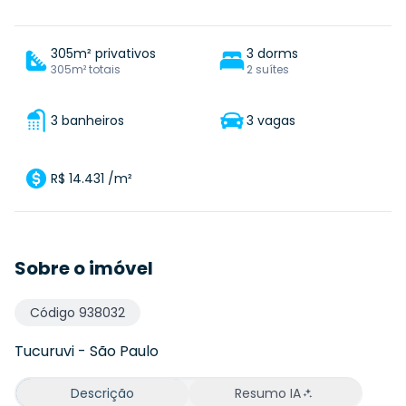
305m² privativos
3 dorms
305m² totais
2 suítes
3 banheiros
3 vagas
R$ 14.431 /m²
Sobre o imóvel
Código
938032
Tucuruvi
-
São Paulo
Descrição
Resumo IA