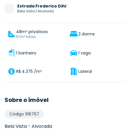
Estrada
Frederico Dihl
Bela Vista
|
Alvorada
48m² privativos
2 dorms
57m² totais
1 banheiro
1 vaga
R$ 4.375 /m²
Lateral
Sobre o imóvel
Código
916767
Bela Vista
-
Alvorada