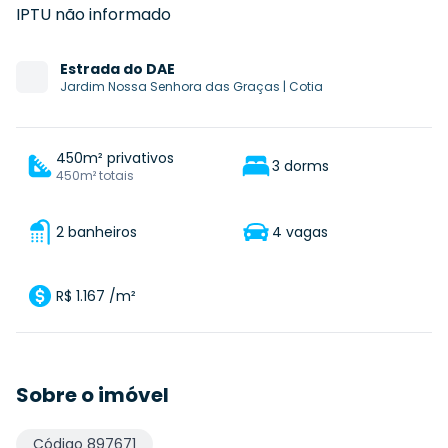
IPTU não informado
Estrada
do DAE
Jardim Nossa Senhora das Graças
|
Cotia
450m² privativos
3 dorms
450m² totais
2 banheiros
4 vagas
R$ 1.167 /m²
Sobre o imóvel
Código
897671