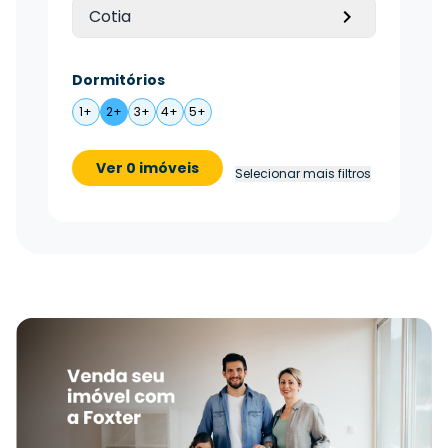
Cotia
Dormitórios
1+
2+
3+
4+
5+
Ver 0 imóveis
Selecionar mais filtros